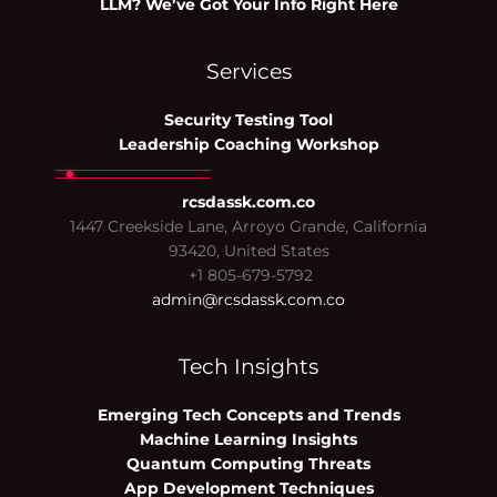
LLM? We’ve Got Your Info Right Here
Services
Security Testing Tool
Leadership Coaching Workshop
rcsdassk.com.co
1447 Creekside Lane, Arroyo Grande, California
93420, United States
+1 805-679-5792
admin@rcsdassk.com.co
Tech Insights
Emerging Tech Concepts and Trends
Machine Learning Insights
Quantum Computing Threats
App Development Techniques