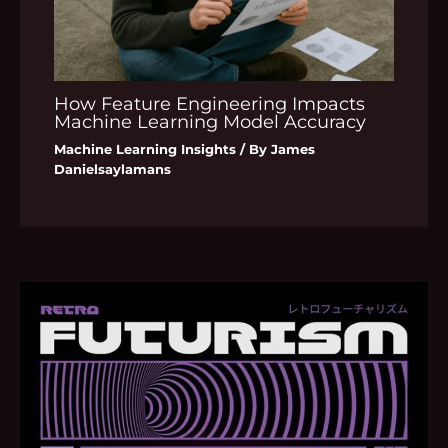
How Feature Engineering Impacts
Machine Learning Model Accuracy
Machine Learning Insights
/ By
James
Danielsaylamans